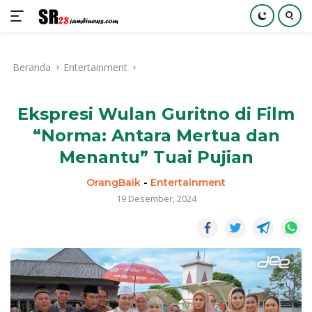
Langsung
ke
Beranda
Entertainment
konten
Ekspresi Wulan Guritno di Film
“Norma: Antara Mertua dan
Menantu” Tuai Pujian
OrangBaik
-
Entertainment
19 Desember, 2024