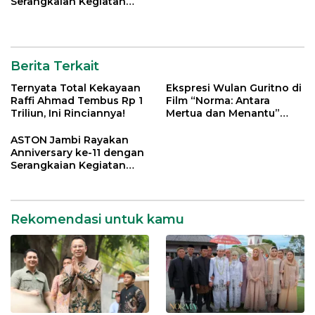
Serangkaian Kegiatan
Bermakna
Berita Terkait
Ternyata Total Kekayaan
Ekspresi Wulan Guritno di
Raffi Ahmad Tembus Rp 1
Film “Norma: Antara
Triliun, Ini Rinciannya!
Mertua dan Menantu”
Tuai Pujian
ASTON Jambi Rayakan
Anniversary ke-11 dengan
Serangkaian Kegiatan
Bermakna
Rekomendasi untuk kamu