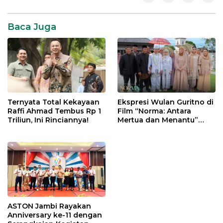
Direction
Liam
Baca Juga
Payne
Ternyata Total Kekayaan
Ekspresi Wulan Guritno di
Raffi Ahmad Tembus Rp 1
Film “Norma: Antara
Triliun, Ini Rinciannya!
Mertua dan Menantu”
Tuai Pujian
ASTON Jambi Rayakan
Anniversary ke-11 dengan