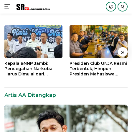
Langsung
ke
konten
«
»
Kepala BNNP Jambi:
Presiden Club UNJA Resmi
Pencegahan Narkoba
Terbentuk, Himpun
Harus Dimulai dari
Presiden Mahasiswa
Generasi Muda Demi
Lintas Generasi untuk
Indonesia Emas 2045
Mengabdi bagi Almamater
dan Bangsa
Artis AA Ditangkap