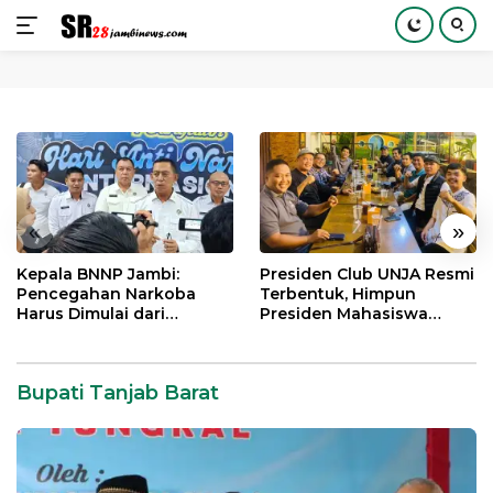
Langsung
ke
konten
«
»
Kepala BNNP Jambi:
Presiden Club UNJA Resmi
Pencegahan Narkoba
Terbentuk, Himpun
Harus Dimulai dari
Presiden Mahasiswa
Generasi Muda Demi
Lintas Generasi untuk
Indonesia Emas 2045
Mengabdi bagi Almamater
dan Bangsa
Bupati Tanjab Barat