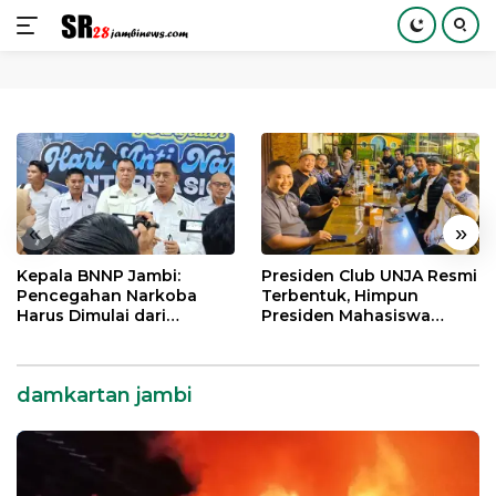
Langsung
ke
konten
«
»
Kepala BNNP Jambi:
Presiden Club UNJA Resmi
Pencegahan Narkoba
Terbentuk, Himpun
Harus Dimulai dari
Presiden Mahasiswa
Generasi Muda Demi
Lintas Generasi untuk
Indonesia Emas 2045
Mengabdi bagi Almamater
dan Bangsa
damkartan jambi