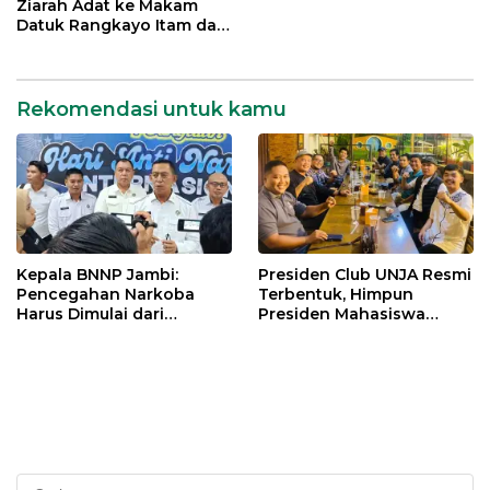
dan Bangsa
Ziarah Adat ke Makam
Datuk Rangkayo Itam dan
Datuk Paduko Berhalo
Rekomendasi untuk kamu
Kepala BNNP Jambi:
Presiden Club UNJA Resmi
Pencegahan Narkoba
Terbentuk, Himpun
Harus Dimulai dari
Presiden Mahasiswa
Generasi Muda Demi
Lintas Generasi untuk
Indonesia Emas 2045
Mengabdi bagi Almamater
dan Bangsa
Cari