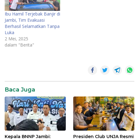
Ibu Hamil Terjebak Banjir di
Jambi, Tim Evakuasi
Berhasil Selamatkan Tanpa
Luka
2 Mei, 2025
dalam "Berita"
damkartan
damkartan
jambi
Baca Juga
galian
Jambi
korban
banjir
Korban
tenggelam
Kepala BNNP Jambi:
Presiden Club UNJA Resmi