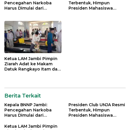
Pencegahan Narkoba
Terbentuk, Himpun
Muaro
Harus Dimulai dari
Presiden Mahasiswa
Jambi
Generasi Muda Demi
Lintas Generasi untuk
Indonesia Emas 2045
Mengabdi bagi Almamater
dan Bangsa
Ketua LAM Jambi Pimpin
Ziarah Adat ke Makam
Datuk Rangkayo Itam dan
Datuk Paduko Berhalo
Berita Terkait
Kepala BNNP Jambi:
Presiden Club UNJA Resmi
Pencegahan Narkoba
Terbentuk, Himpun
Harus Dimulai dari
Presiden Mahasiswa
Generasi Muda Demi
Lintas Generasi untuk
Indonesia Emas 2045
Mengabdi bagi Almamater
Ketua LAM Jambi Pimpin