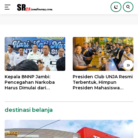
Langsung
ke
konten
«
»
Kepala BNNP Jambi:
Presiden Club UNJA Resmi
Pencegahan Narkoba
Terbentuk, Himpun
Harus Dimulai dari
Presiden Mahasiswa
Generasi Muda Demi
Lintas Generasi untuk
Indonesia Emas 2045
Mengabdi bagi Almamater
dan Bangsa
destinasi belanja