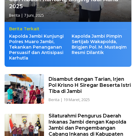
2025
Berita
|
7 Juni, 2025
Berita Terkait
Kapolda Jambi Kunjungi
Kapolda Jambi Pimpin
Polres Muaro Jambi,
Sertijab Wakapolda,
Tekankan Penanganan
Brigjen Pol. M. Mustaqim
Persuasif dan Antisipasi
Resmi Dilantik
Karhutla
Disambut dengan Tarian, Irjen
Pol Krisno H Siregar Beserta Istri
Tiba di Jambi
Berita
|
19 Maret, 2025
Silaturahmi Pengurus Daerah
Inkanas Jambi dengan Kapolda
Jambi dan Pengembangan
Cabang Inkanas di Kabupaten