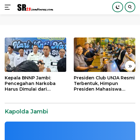
Langsung
ke
konten
«
»
Kepala BNNP Jambi:
Presiden Club UNJA Resmi
Pencegahan Narkoba
Terbentuk, Himpun
Harus Dimulai dari
Presiden Mahasiswa
Generasi Muda Demi
Lintas Generasi untuk
Indonesia Emas 2045
Mengabdi bagi Almamater
dan Bangsa
Kapolda Jambi