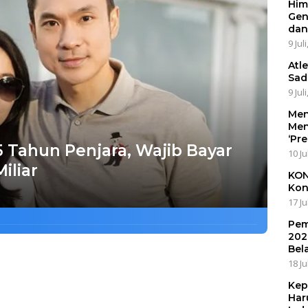
Him
Gen
dan
9 Jul
Atl
Sad
9 Jul
Men
Men
‘Pr
5 Tahun Penjara, Wajib Bayar
10 Ju
iliar
KON
Kon
17 Ju
Pem
202
Bel
18 Ju
Kep
Har