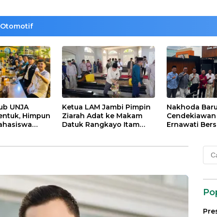
Otomotif
lub UNJA
Ketua LAM Jambi Pimpin
Nakhoda Bar
entuk, Himpun
Ziarah Adat ke Makam
Cendekiawan M
ahasiswa
Datuk Rangkayo Itam
Ernawati Bers
rasi untuk
dan Datuk Paduko
ISMI Jambi
agi
Berhalo
Cari
 dan Bangsa
untu
Po
Pre