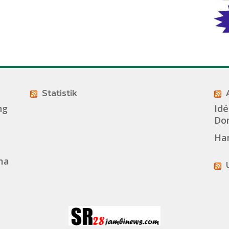
Statistik
ng
Idé
Dom
Ha
ma