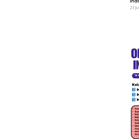
Ind
23 Ju