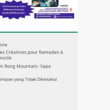
Asia
es Créatives pour Ramadan à
icile
m Rong Mountain- Sapa
Umpan yang Tidak Diketahui