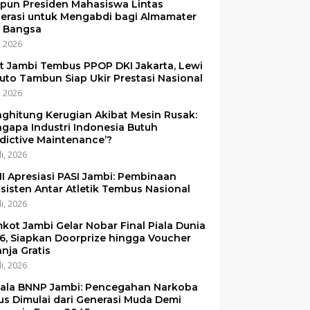
pun Presiden Mahasiswa Lintas
erasi untuk Mengabdi bagi Almamater
 Bangsa
i, 2026
et Jambi Tembus PPOP DKI Jakarta, Lewi
uto Tambun Siap Ukir Prestasi Nasional
i, 2026
ghitung Kerugian Akibat Mesin Rusak:
gapa Industri Indonesia Butuh
edictive Maintenance’?
li, 2026
I Apresiasi PASI Jambi: Pembinaan
sisten Antar Atletik Tembus Nasional
li, 2026
kot Jambi Gelar Nobar Final Piala Dunia
6, Siapkan Doorprize hingga Voucher
anja Gratis
li, 2026
ala BNNP Jambi: Pencegahan Narkoba
us Dimulai dari Generasi Muda Demi