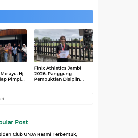
u
Finix Athletics Jambi
elayu: Hj.
2026: Panggung
iap Pimpin
Pembuktian Disiplin
Tinggi Putri Divayanti
Nainggolan
k:
pular Post
siden Club UNJA Resmi Terbentuk,