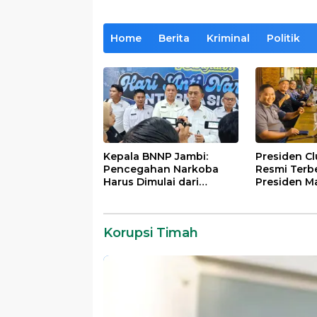
Home
Berita
Kriminal
Politik
Kepala BNNP Jambi:
Presiden C
Pencegahan Narkoba
Resmi Terb
Harus Dimulai dari
Presiden M
Generasi Muda Demi
Lintas Gene
Indonesia Emas 2045
Mengabdi b
Almamater
Korupsi Timah