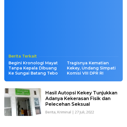
Berita Terkait
Begini Kronologi Mayat
Tragisnya Kematian
Tanpa Kepala Dibuang
Kekey, Undang Simpati
Ke Sungai Batang Tebo
Komisi VIII DPR RI
Hasil Autopsi Kekey Tunjukkan
Adanya Kekerasan Fisik dan
Pelecehan Seksual
Berita
,
Kriminal
|
27 Juli, 2022