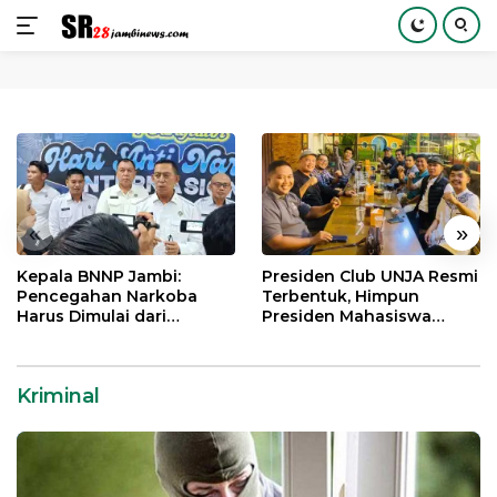
Langsung
ke
konten
«
»
Kepala BNNP Jambi:
Presiden Club UNJA Resmi
Pencegahan Narkoba
Terbentuk, Himpun
Harus Dimulai dari
Presiden Mahasiswa
Generasi Muda Demi
Lintas Generasi untuk
Indonesia Emas 2045
Mengabdi bagi Almamater
dan Bangsa
Kriminal