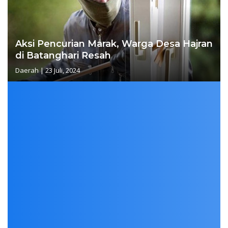
Aksi Pencurian Marak, Warga Desa Hajran
di Batanghari Resah
Daerah
|
23 Juli, 2024