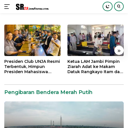
Langsung
ke
konten
«
»
Presiden Club UNJA Resmi
Ketua LAM Jambi Pimpin
Terbentuk, Himpun
Ziarah Adat ke Makam
Presiden Mahasiswa
Datuk Rangkayo Itam dan
Lintas Generasi untuk
Datuk Paduko Berhalo
Mengabdi bagi Almamater
dan Bangsa
Pengibaran Bendera Merah Putih