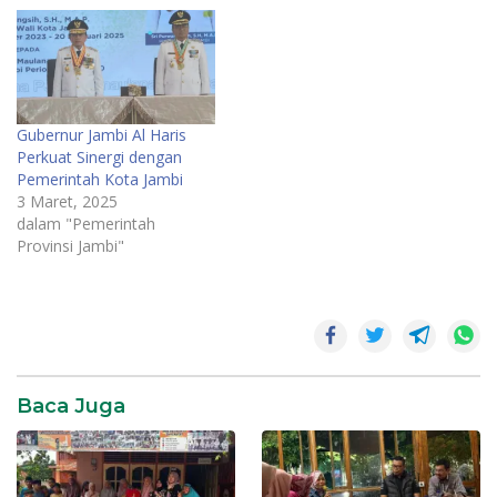
Gubernur Jambi Al Haris
Perkuat Sinergi dengan
Pemerintah Kota Jambi
3 Maret, 2025
dalam "Pemerintah
Provinsi Jambi"
Gubernur
Al Haris
Jembatan
Gentala
Arasy
Baca Juga
MURI
Pengibaran
Bendera