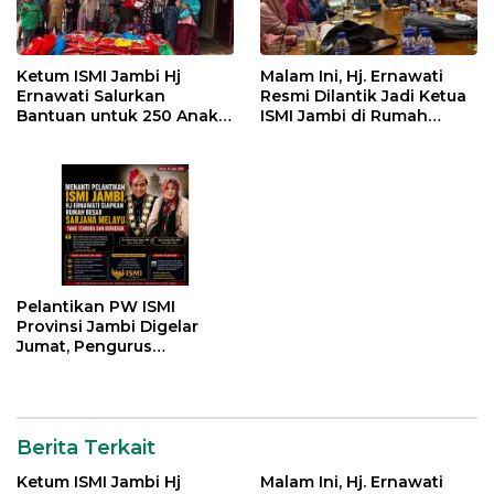
Merah
Putih
Provinsi
Ketum ISMI Jambi Hj
Malam Ini, Hj. Ernawati
Jambi
Ernawati Salurkan
Resmi Dilantik Jadi Ketua
Bantuan untuk 250 Anak
ISMI Jambi di Rumah
Sejarah
Yatim di 9 Panti Asuhan
Dinas Gubernur
Baru!
Pelantikan PW ISMI
Provinsi Jambi Digelar
Jumat, Pengurus
Kabupaten/Kota Turut
Dikukuhkan
Berita Terkait
Ketum ISMI Jambi Hj
Malam Ini, Hj. Ernawati