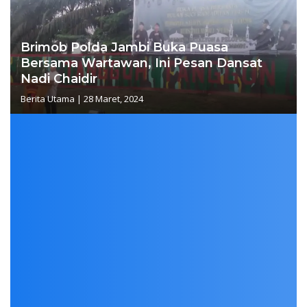
Brimob Polda Jambi Buka Puasa
Bersama Wartawan, Ini Pesan Dansat
Nadi Chaidir
Berita Utama
|
28 Maret, 2024