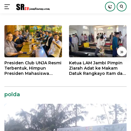
Langsung
ke
konten
«
»
Presiden Club UNJA Resmi
Ketua LAM Jambi Pimpin
Terbentuk, Himpun
Ziarah Adat ke Makam
Presiden Mahasiswa
Datuk Rangkayo Itam dan
Lintas Generasi untuk
Datuk Paduko Berhalo
Mengabdi bagi Almamater
dan Bangsa
polda