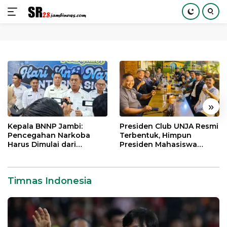
Langsung
ke
konten
«
»
Kepala BNNP Jambi:
Presiden Club UNJA Resmi
Pencegahan Narkoba
Terbentuk, Himpun
Harus Dimulai dari
Presiden Mahasiswa
Generasi Muda Demi
Lintas Generasi untuk
Indonesia Emas 2045
Mengabdi bagi Almamater
dan Bangsa
Timnas Indonesia