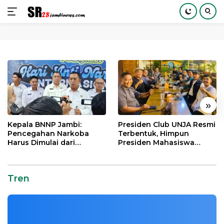
Langsung
ke
konten
«
»
Kepala BNNP Jambi:
Presiden Club UNJA Resmi
Pencegahan Narkoba
Terbentuk, Himpun
Harus Dimulai dari
Presiden Mahasiswa
Generasi Muda Demi
Lintas Generasi untuk
Indonesia Emas 2045
Mengabdi bagi Almamater
dan Bangsa
Tren