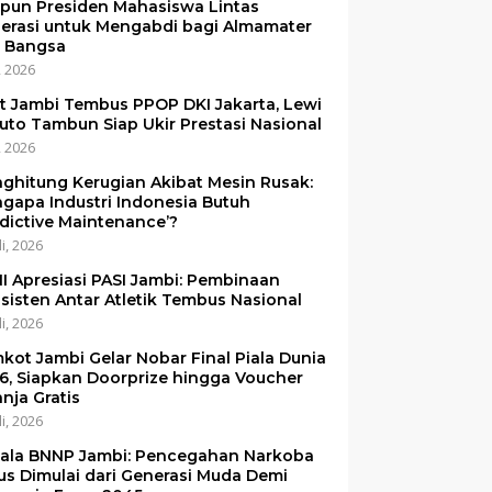
pun Presiden Mahasiswa Lintas
erasi untuk Mengabdi bagi Almamater
 Bangsa
i, 2026
et Jambi Tembus PPOP DKI Jakarta, Lewi
uto Tambun Siap Ukir Prestasi Nasional
i, 2026
ghitung Kerugian Akibat Mesin Rusak:
gapa Industri Indonesia Butuh
edictive Maintenance’?
li, 2026
I Apresiasi PASI Jambi: Pembinaan
sisten Antar Atletik Tembus Nasional
li, 2026
kot Jambi Gelar Nobar Final Piala Dunia
6, Siapkan Doorprize hingga Voucher
anja Gratis
li, 2026
ala BNNP Jambi: Pencegahan Narkoba
us Dimulai dari Generasi Muda Demi