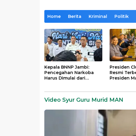
Home
Berita
Kriminal
Politik
Kepala BNNP Jambi:
Presiden C
Pencegahan Narkoba
Resmi Terb
Harus Dimulai dari
Presiden M
Generasi Muda Demi
Lintas Gene
Indonesia Emas 2045
Mengabdi b
Almamater
Video Syur Guru Murid MAN