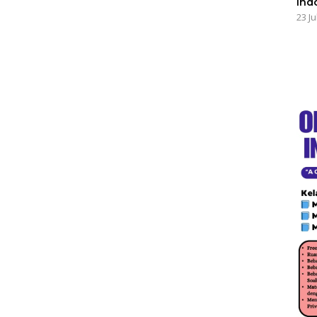
Ind
23 Ju