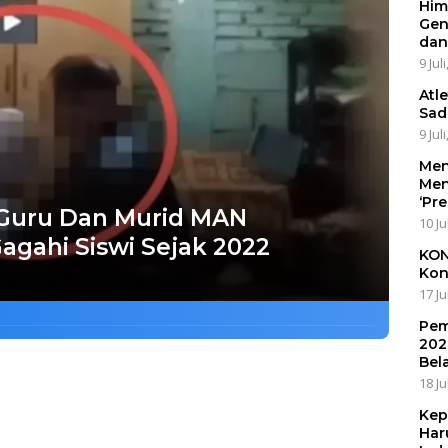
Him
Gen
dan
9 Jul
Atl
Sad
9 Jul
Men
Men
‘Pr
 Guru Dan Murid MAN
10 Ju
Gagahi Siswi Sejak 2022
KON
Kon
17 Ju
Pem
202
Bel
18 Ju
Kep
Har