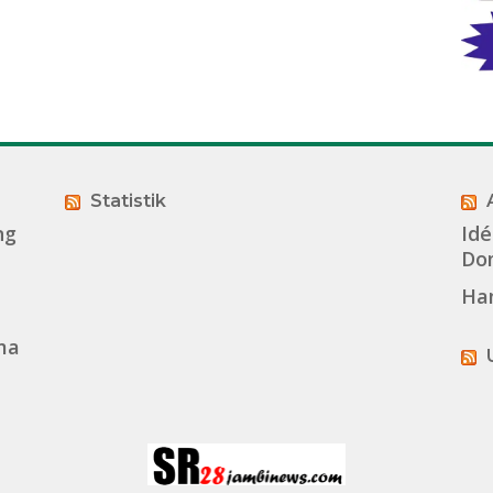
Statistik
ng
Idé
Dom
Ha
ma