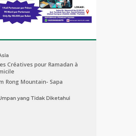
Asia
es Créatives pour Ramadan à
icile
m Rong Mountain- Sapa
Umpan yang Tidak Diketahui