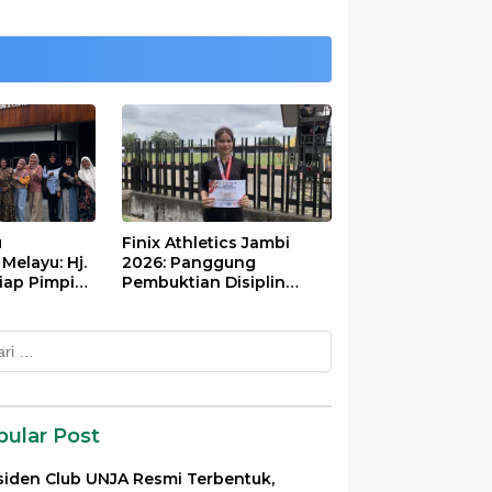
u
Finix Athletics Jambi
elayu: Hj.
2026: Panggung
iap Pimpin
Pembuktian Disiplin
Tinggi Putri Divayanti
Nainggolan
k:
pular Post
siden Club UNJA Resmi Terbentuk,