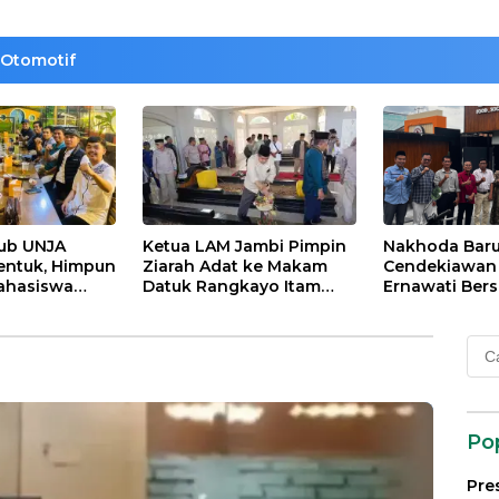
Otomotif
lub UNJA
Ketua LAM Jambi Pimpin
Nakhoda Bar
entuk, Himpun
Ziarah Adat ke Makam
Cendekiawan M
ahasiswa
Datuk Rangkayo Itam
Ernawati Bers
rasi untuk
dan Datuk Paduko
ISMI Jambi
agi
Berhalo
Cari
 dan Bangsa
untu
Po
Pre