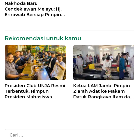
Mengabdi bagi Almamater
Nakhoda Baru
dan Bangsa
Cendekiawan Melayu: Hj.
Ernawati Bersiap Pimpin
ISMI Jambi
Rekomendasi untuk kamu
Presiden Club UNJA Resmi
Ketua LAM Jambi Pimpin
Terbentuk, Himpun
Ziarah Adat ke Makam
Presiden Mahasiswa
Datuk Rangkayo Itam dan
Lintas Generasi untuk
Datuk Paduko Berhalo
Mengabdi bagi Almamater
dan Bangsa
Cari
untuk: