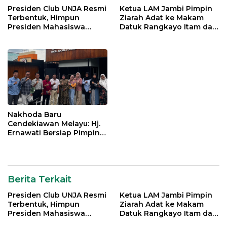
Presiden Club UNJA Resmi
Ketua LAM Jambi Pimpin
Terbentuk, Himpun
Ziarah Adat ke Makam
Presiden Mahasiswa
Datuk Rangkayo Itam dan
Lintas Generasi untuk
Datuk Paduko Berhalo
Mengabdi bagi Almamater
dan Bangsa
Nakhoda Baru
Cendekiawan Melayu: Hj.
Ernawati Bersiap Pimpin
ISMI Jambi
Berita Terkait
Presiden Club UNJA Resmi
Ketua LAM Jambi Pimpin
Terbentuk, Himpun
Ziarah Adat ke Makam
Presiden Mahasiswa
Datuk Rangkayo Itam dan
Lintas Generasi untuk
Datuk Paduko Berhalo