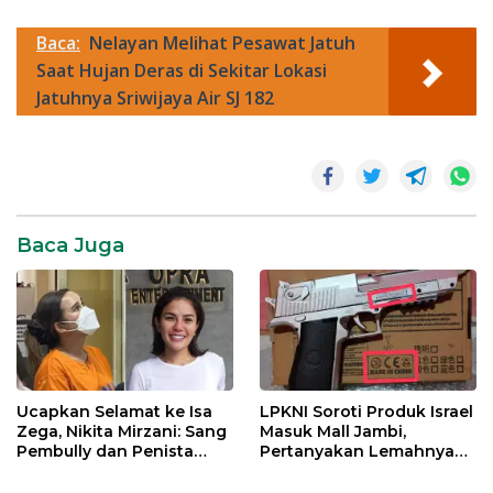
Baca:
Nelayan Melihat Pesawat Jatuh
Saat Hujan Deras di Sekitar Lokasi
Jatuhnya Sriwijaya Air SJ 182
Viral
Baca Juga
Ucapkan Selamat ke Isa
LPKNI Soroti Produk Israel
Zega, Nikita Mirzani: Sang
Masuk Mall Jambi,
Pembully dan Penista
Pertanyakan Lemahnya
Agama Ditahan di Polda
Pengawasan Disperindag
Jatim