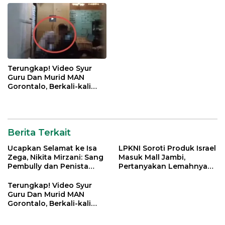
Terungkap! Video Syur
Guru Dan Murid MAN
Gorontalo, Berkali-kali
Gagahi Siswi Sejak 2022
Berita Terkait
Ucapkan Selamat ke Isa
LPKNI Soroti Produk Israel
Zega, Nikita Mirzani: Sang
Masuk Mall Jambi,
Pembully dan Penista
Pertanyakan Lemahnya
Agama Ditahan di Polda
Pengawasan Disperindag
Jatim
Terungkap! Video Syur
Guru Dan Murid MAN
Gorontalo, Berkali-kali
Gagahi Siswi Sejak 2022