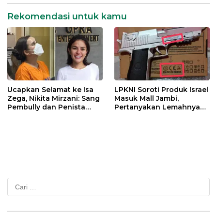
Rekomendasi untuk kamu
Ucapkan Selamat ke Isa
LPKNI Soroti Produk Israel
Zega, Nikita Mirzani: Sang
Masuk Mall Jambi,
Pembully dan Penista
Pertanyakan Lemahnya
Agama Ditahan di Polda
Pengawasan Disperindag
Jatim
Cari
untuk: