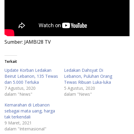
Sumber: JAMBI28 TV
Terkait
Update Korban Ledakan
Ledakan Dahsyat Di
Beirut Lebanon, 135 Tewas
Lebanon, Puluhan Orang
dan 5.000 Terluka
Tewas Ribuan Luka-luka
7 Agustus, 2020
5 Agustus, 2020
dalam "News"
dalam "News"
Kemarahan di Lebanon
sebagai mata uang, harga
tak terkendali
9 Maret, 2021
dalam "Internasional"