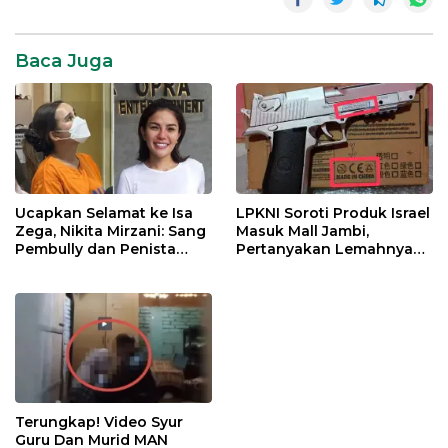
Baca Juga
Ucapkan Selamat ke Isa
LPKNI Soroti Produk Israel
Zega, Nikita Mirzani: Sang
Masuk Mall Jambi,
Pembully dan Penista
Pertanyakan Lemahnya
Agama Ditahan di Polda
Pengawasan Disperindag
Jatim
Terungkap! Video Syur
Guru Dan Murid MAN