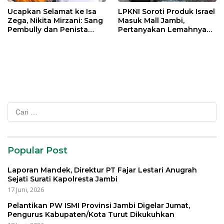
Ucapkan Selamat ke Isa
LPKNI Soroti Produk Israel
Zega, Nikita Mirzani: Sang
Masuk Mall Jambi,
Pembully dan Penista
Pertanyakan Lemahnya
Agama Ditahan di Polda
Pengawasan Disperindag
Jatim
Cari
untuk:
Popular Post
Laporan Mandek, Direktur PT Fajar Lestari Anugrah
Sejati Surati Kapolresta Jambi
17 Juni, 2026
Pelantikan PW ISMI Provinsi Jambi Digelar Jumat,
Pengurus Kabupaten/Kota Turut Dikukuhkan