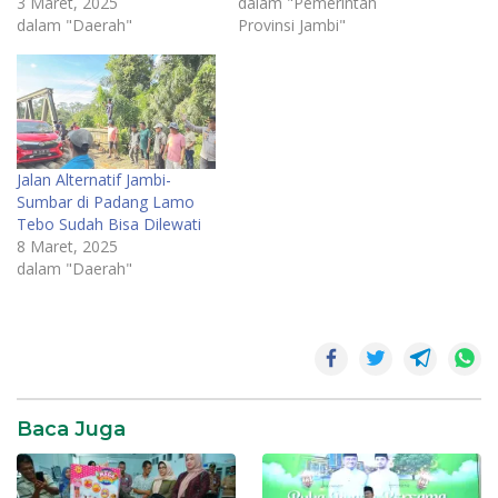
3 Maret, 2025
dalam "Pemerintah
dalam "Daerah"
Provinsi Jambi"
Jalan Alternatif Jambi-
Sumbar di Padang Lamo
Tebo Sudah Bisa Dilewati
8 Maret, 2025
dalam "Daerah"
Jalan
Lintas
Putus
Jalinsum
Padang-
Baca Juga
Jambi
Putus