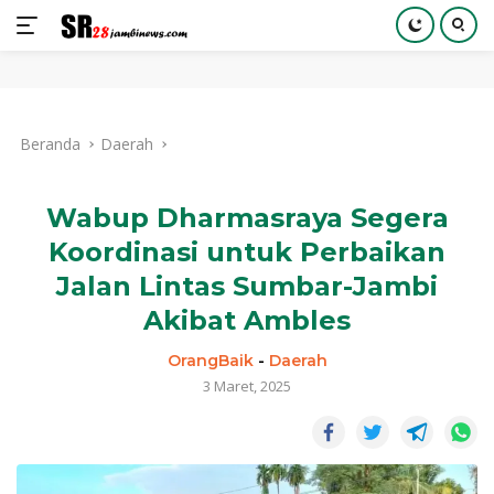
Langsung
ke
Beranda
Daerah
konten
Wabup Dharmasraya Segera
Koordinasi untuk Perbaikan
Jalan Lintas Sumbar-Jambi
Akibat Ambles
OrangBaik
-
Daerah
3 Maret, 2025