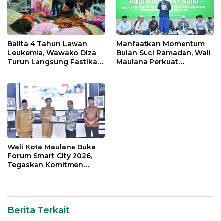
Balita 4 Tahun Lawan
Manfaatkan Momentum
Leukemia, Wawako Diza
Bulan Suci Ramadan, Wali
Turun Langsung Pastikan
Maulana Perkuat
Bantuan Pemkot
Silahturahmi Bersama
Organisasi Masyarakat
Wali Kota Maulana Buka
Forum Smart City 2026,
Tegaskan Komitmen
Percepatan Transformasi
Digital di Kota Jambi
Berita Terkait