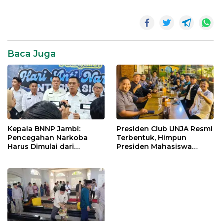
Berita
Jambi
SR28
Baca Juga
Kepala BNNP Jambi:
Presiden Club UNJA Resmi
Pencegahan Narkoba
Terbentuk, Himpun
Harus Dimulai dari
Presiden Mahasiswa
Generasi Muda Demi
Lintas Generasi untuk
Indonesia Emas 2045
Mengabdi bagi Almamater
dan Bangsa