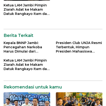
Ketua LAM Jambi Pimpin
Ziarah Adat ke Makam
Datuk Rangkayo Itam dan
Datuk Paduko Berhalo
Berita Terkait
Kepala BNNP Jambi:
Presiden Club UNJA Resmi
Pencegahan Narkoba
Terbentuk, Himpun
Harus Dimulai dari
Presiden Mahasiswa
Generasi Muda Demi
Lintas Generasi untuk
Indonesia Emas 2045
Mengabdi bagi Almamater
Ketua LAM Jambi Pimpin
dan Bangsa
Ziarah Adat ke Makam
Datuk Rangkayo Itam dan
Datuk Paduko Berhalo
Rekomendasi untuk kamu