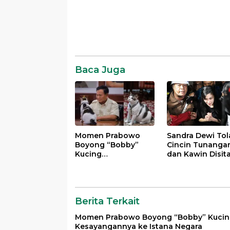
Baca Juga
Momen Prabowo
Sandra Dewi Tol
Boyong “Bobby”
Cincin Tunanga
Kucing
dan Kawin Disit
Kesayangannya ke
Kejagung dalam
Istana Negara
Kasus Harvey Mo
Berita Terkait
Momen Prabowo Boyong “Bobby” Kuci
Kesayangannya ke Istana Negara