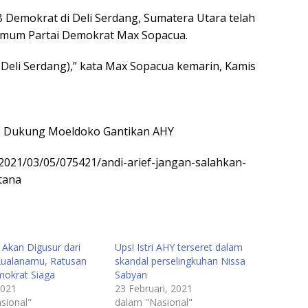
 Demokrat di Deli Serdang, Sumatera Utara telah
 Umum Partai Demokrat Max Sopacua.
di Deli Serdang),” kata Max Sopacua kemarin, Kamis
ap Dukung Moeldoko Gantikan AHY
/2021/03/05/075421/andi-arief-jangan-salahkan-
tana
Akan Digusur dari
Ups! Istri AHY terseret dalam
ualanamu, Ratusan
skandal perselingkuhan Nissa
okrat Siaga
Sabyan
2021
23 Februari, 2021
sional"
dalam "Nasional"