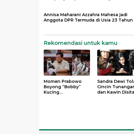
Annisa Maharani Azzahra Mahesa jadi
Anggota DPR Termuda di Usia 23 Tahun
Rekomendasi untuk kamu
Momen Prabowo
Sandra Dewi Tol
Boyong “Bobby”
Cincin Tunanga
Kucing
dan Kawin Disit
Kesayangannya ke
Kejagung dalam
Istana Negara
Kasus Harvey Mo