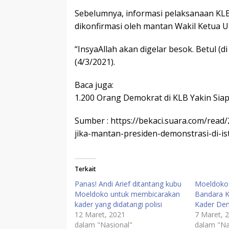
Sebelumnya, informasi pelaksanaan KLB
dikonfirmasi oleh mantan Wakil Ketua
“InsyaAllah akan digelar besok. Betul (
(4/3/2021).
Baca juga:
1.200 Orang Demokrat di KLB Yakin Si
Sumber : https://bekaci.suara.com/read
jika-mantan-presiden-demonstrasi-di-is
Terkait
Panas! Andi Arief ditantang kubu
Moeldoko 
Moeldoko untuk membicarakan
Bandara K
kader yang didatangi polisi
Kader Dem
12 Maret, 2021
7 Maret, 
dalam "Nasional"
dalam "Na