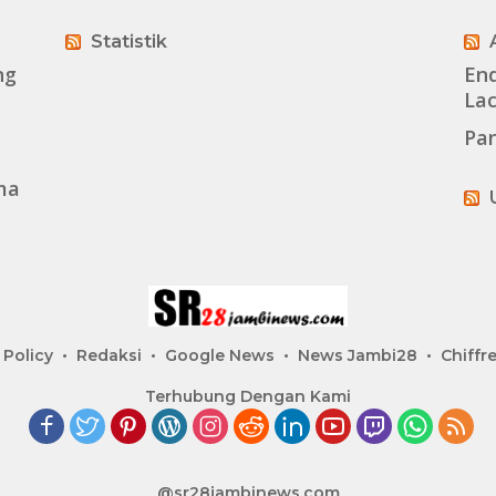
Statistik
ng
End
La
Pan
ma
 Policy
Redaksi
Google News
News Jambi28
Chiffre
Terhubung Dengan Kami
@sr28jambinews.com