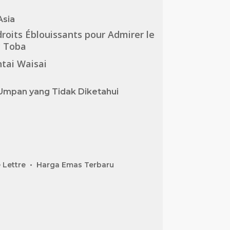
Asia
roits Éblouissants pour Admirer le
c Toba
tai Waisai
Umpan yang Tidak Diketahui
 Lettre
Harga Emas Terbaru