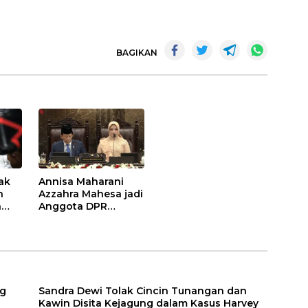
BAGIKAN
ak
Annisa Maharani
n
Azzahra Mahesa jadi
a
Anggota DPR
Termuda di Usia 23
eis
Tahun
ng
Sandra Dewi Tolak Cincin Tunangan dan
Kawin Disita Kejagung dalam Kasus Harvey