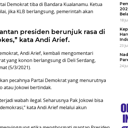
ai Demokrat tiba di Bandara Kualanamu. Ketua
Pem
202
ilai, jika KLB berlangsung, pemerintah akan
Bel
18 Ju
Kep
antan presiden berunjuk rasa di
Har
kes,” kata Andi Arief.
Ind
23 Ju
Demokrat, Andi Arief, kembali mengomentari
Nad
rat yang konon berlangsung di Deli Serdang,
Par
24 Ju
mat (5/3/2021).
aikan pecahnya Partai Demokrat yang menurutnya
o atau Jokowi bertindak.
terjadi wabah ilegal. Seharusnya Pak Jokowi bisa
demokrasi,” kata Andi Arief melalui akun
ga menyinggung etika menghormati mantan Presiden