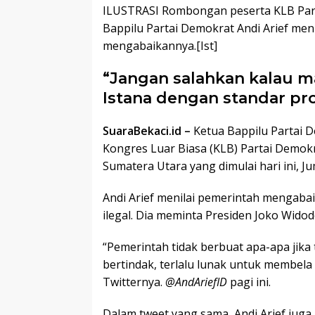
ILUSTRASI Rombongan peserta KLB Part
Bappilu Partai Demokrat Andi Arief men
mengabaikannya.[Ist]
“Jangan salahkan kalau m
Istana dengan standar pro
SuaraBekaci.id –
Ketua Bappilu Partai 
Kongres Luar Biasa (KLB) Partai Demok
Sumatera Utara yang dimulai hari ini, Ju
Andi Arief menilai pemerintah mengab
ilegal. Dia meminta Presiden Joko Widod
“Pemerintah tidak berbuat apa-apa jika 
bertindak, terlalu lunak untuk membela 
Twitternya.
@AndAriefID
pagi ini.
Dalam tweet yang sama, Andi Arief ju