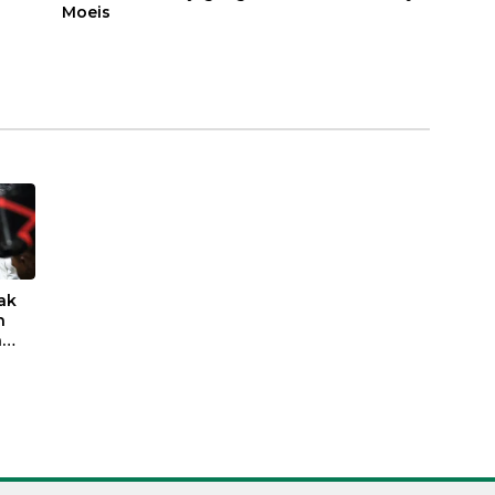
Moeis
ak
n
a
eis