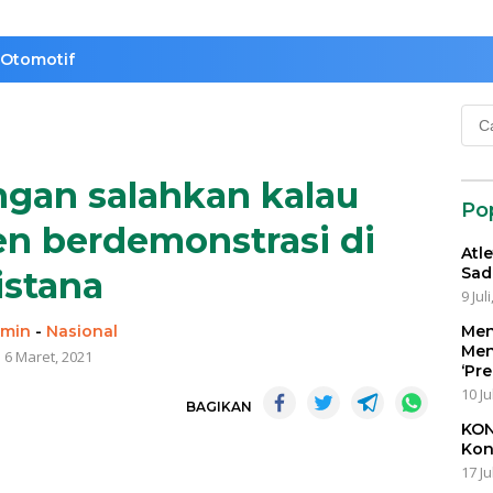
Otomotif
Cari
untu
angan salahkan kalau
Po
n berdemonstrasi di
Atl
Sad
istana
9 Jul
min
-
Nasional
Men
Men
6 Maret, 2021
‘Pr
10 Ju
BAGIKAN
KON
Kon
17 Ju