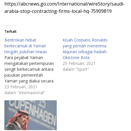
https://abcnews.go.com/International/wireStory/saudi-
arabia-stop-contracting-firms-local-hq-75909819
Terkait
Bentrokan hebat
Kisah Cristiano Ronaldo
berkecamuk di Yaman
yang pernah menerima
tengah; puluhan tewas
Alquran sebagai hadiah:
Para pejabat Yaman
Okezone Bola
mengatakan pertempuran
25 Februari, 2021
sengit berkecamuk antara
dalam "Sport"
pasukan pemerintah
Yaman yang diakui secara
internasional dan
23 Februari, 2021
pemberontak Houthi
dalam "Internasional"
selama lebih dari seminggu
di provinsi strategis
Marib.Oleh AHMED AL-HAJ
dan SAMY MAGDY
Associated Press15
Februari 2021, 02.32• 4