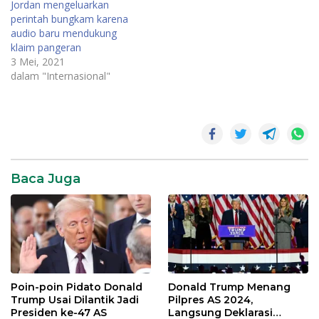
Jordan mengeluarkan
menit membacaBagikan ke
perintah bungkam karena
FacebookBagikan ke
audio baru mendukung
TwitterKirim artikel ini lewat
klaim pangeran
emailSANAA, Yaman -
3 Mei, 2021
Pertempuran…
dalam "Internasional"
Baca Juga
Poin-poin Pidato Donald
Donald Trump Menang
Trump Usai Dilantik Jadi
Pilpres AS 2024,
Presiden ke-47 AS
Langsung Deklarasi