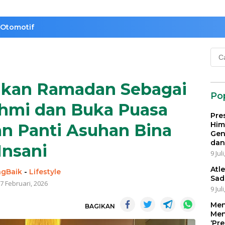
Otomotif
Cari
untu
ikan Ramadan Sebagai
Po
ahmi dan Buka Puasa
Pre
Him
n Panti Asuhan Bina
Gen
dan
Insani
9 Jul
Atl
ngBaik
-
Lifestyle
Sad
7 Februari, 2026
9 Jul
Men
BAGIKAN
Men
‘Pr