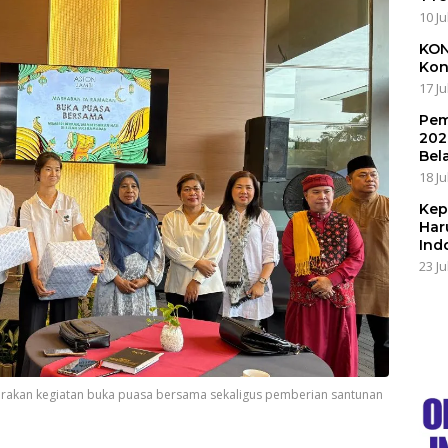
10 Ju
KON
Kon
17 Ju
Pem
202
Bel
18 Ju
Kep
Har
Ind
23 Ju
arakan kegiatan buka puasa bersama sekaligus pemberian santunan