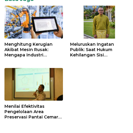
Menghitung Kerugian
Meluruskan Ingatan
Akibat Mesin Rusak:
Publik: Saat Hukum
Mengapa Industri
Kehilangan Sisi
Indonesia Butuh
Kemanusiaannya
‘Predictive Maintenance’?
Menilai Efektivitas
Pengelolaan Area
Preservasi Pantai Cemara
dan Kawasan Penyangga
Taman Nasional Berbak