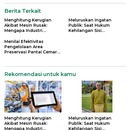
Sembilang, Provinsi Jambi
dengan METT
Berita Terkait
Menghitung Kerugian
Meluruskan Ingatan
Akibat Mesin Rusak:
Publik: Saat Hukum
Mengapa Industri
Kehilangan Sisi
Indonesia Butuh
Kemanusiaannya
‘Predictive Maintenance’?
Menilai Efektivitas
Pengelolaan Area
Preservasi Pantai Cemara
dan Kawasan Penyangga
Taman Nasional Berbak
Sembilang, Provinsi Jambi
dengan METT
Rekomendasi untuk kamu
Menghitung Kerugian
Meluruskan Ingatan
Akibat Mesin Rusak:
Publik: Saat Hukum
Mengapa Industri
Kehilangan Sisi