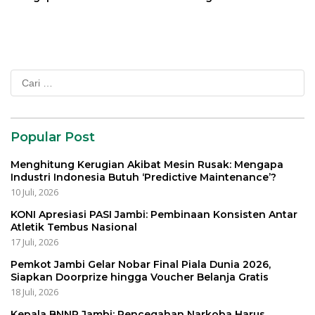
Indonesia Butuh
Kemanusiaannya
‘Predictive Maintenance’?
Cari
untuk:
Popular Post
Menghitung Kerugian Akibat Mesin Rusak: Mengapa
Industri Indonesia Butuh ‘Predictive Maintenance’?
10 Juli, 2026
KONI Apresiasi PASI Jambi: Pembinaan Konsisten Antar
Atletik Tembus Nasional
17 Juli, 2026
Pemkot Jambi Gelar Nobar Final Piala Dunia 2026,
Siapkan Doorprize hingga Voucher Belanja Gratis
18 Juli, 2026
Kepala BNNP Jambi: Pencegahan Narkoba Harus