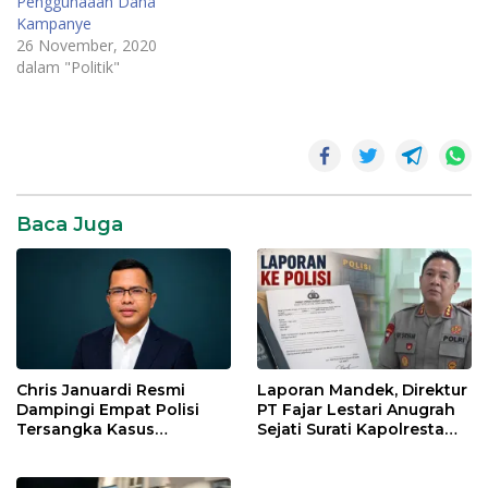
Penggunaaan Dana
Kampanye
26 November, 2020
dalam "Politik"
Maulana-
Diza
Pilwako
Jambi
Baca Juga
Chris Januardi Resmi
Laporan Mandek, Direktur
Dampingi Empat Polisi
PT Fajar Lestari Anugrah
Tersangka Kasus
Sejati Surati Kapolresta
Meninggalnya Brigadir
Jambi
EWS