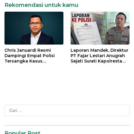
Rekomendasi untuk kamu
Chris Januardi Resmi
Laporan Mandek, Direktur
Dampingi Empat Polisi
PT Fajar Lestari Anugrah
Tersangka Kasus
Sejati Surati Kapolresta
Meninggalnya Brigadir
Jambi
EWS
Cari
untuk:
Popular Post