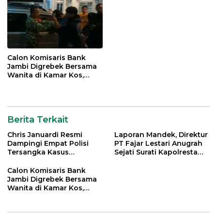
Calon Komisaris Bank
Jambi Digrebek Bersama
Wanita di Kamar Kos,
Disaksikan Istri
Berita Terkait
Chris Januardi Resmi
Laporan Mandek, Direktur
Dampingi Empat Polisi
PT Fajar Lestari Anugrah
Tersangka Kasus
Sejati Surati Kapolresta
Meninggalnya Brigadir
Jambi
EWS
Calon Komisaris Bank
Jambi Digrebek Bersama
Wanita di Kamar Kos,
Disaksikan Istri