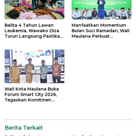
Balita 4 Tahun Lawan
Manfaatkan Momentum
Leukemia, Wawako Diza
Bulan Suci Ramadan, Wali
Turun Langsung Pastikan
Maulana Perkuat
Bantuan Pemkot
Silahturahmi Bersama
Organisasi Masyarakat
Wali Kota Maulana Buka
Forum Smart City 2026,
Tegaskan Komitmen
Percepatan Transformasi
Digital di Kota Jambi
Berita Terkait