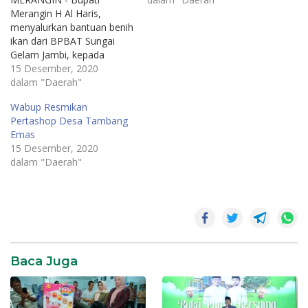
Merangin H Al Haris,
menyalurkan bantuan benih
ikan dari BPBAT Sungai
Gelam Jambi, kepada
sebanyak 10 kelompok tani
15 Desember, 2020
yang tersebar di lima
dalam "Daerah"
kecamatan dalam
Wabup Resmikan
Kabupaten Merangin,
Pertashop Desa Tambang
Kamis (11/6).Sebanyak 10
Emas
kelompok tani itu berada di
15 Desember, 2020
Kecamatan, Bangko Barat,
dalam "Daerah"
Bangko, Tabir Lintas, Tabir
Barat dan Jangkat. Masing-
masing kelompok tani…
Daerah
Baca Juga