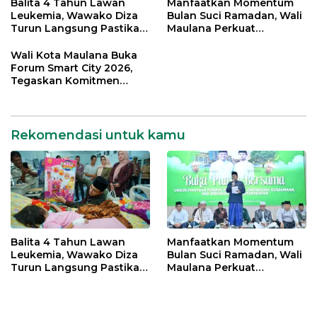
Balita 4 Tahun Lawan
Manfaatkan Momentum
Leukemia, Wawako Diza
Bulan Suci Ramadan, Wali
Turun Langsung Pastikan
Maulana Perkuat
Bantuan Pemkot
Silahturahmi Bersama
Organisasi Masyarakat
Wali Kota Maulana Buka
Forum Smart City 2026,
Tegaskan Komitmen
Percepatan Transformasi
Digital di Kota Jambi
Rekomendasi untuk kamu
Balita 4 Tahun Lawan
Manfaatkan Momentum
Leukemia, Wawako Diza
Bulan Suci Ramadan, Wali
Turun Langsung Pastikan
Maulana Perkuat
Bantuan Pemkot
Silahturahmi Bersama
Organisasi Masyarakat