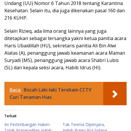
Undang (UU) Nomor 6 Tahun 2018 tentang Karantina
Kesehatan. Selain itu, dia juga dikenakan pasal 160 dan
216 KUHP.
Selain Rizieq, ada lima orang lainnya yang juga
ditetapkan sebagai tersangka yakni ketua panitia acara
Haris Ubaidillah (HU), sekretaris panitia Ali Bin Alwi
Alatas (A), penanggung jawab keamanan acara Maman
Suryadi (MS), penanggung jawab acara Shabri Lubis
(SL) dan kepala seksi acara, Habib Idrus (HI).
Baca:
Bocah Laki-laki Terekam CCTV
Curi Tanaman Hias
Terkait
Ini Pertimbangan Hakim
Tak Terima Dipenjara,
Tolak Praperadilan Habib
Habib Rizieq Pra Sidang