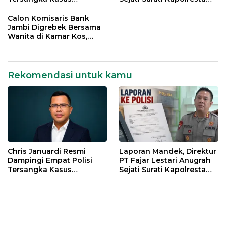
Meninggalnya Brigadir
Jambi
EWS
Calon Komisaris Bank
Jambi Digrebek Bersama
Wanita di Kamar Kos,
Disaksikan Istri
Rekomendasi untuk kamu
Chris Januardi Resmi
Laporan Mandek, Direktur
Dampingi Empat Polisi
PT Fajar Lestari Anugrah
Tersangka Kasus
Sejati Surati Kapolresta
Meninggalnya Brigadir
Jambi
EWS