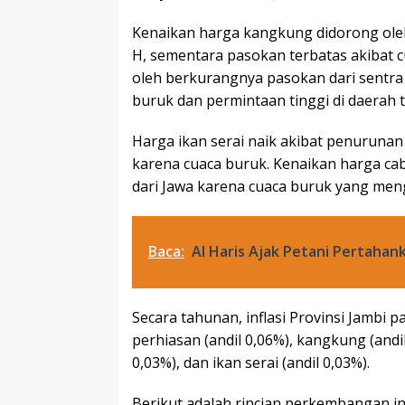
Kenaikan harga kangkung didorong ole
H, sementara pasokan terbatas akibat 
oleh berkurangnya pasokan dari sentra 
buruk dan permintaan tinggi di daerah 
Harga ikan serai naik akibat penuruna
karena cuaca buruk. Kenaikan harga cab
dari Jawa karena cuaca buruk yang meng
Baca:
Al Haris Ajak Petani Pertahank
Secara tahunan, inflasi Provinsi Jambi
perhiasan (andil 0,06%), kangkung (andil 
0,03%), dan ikan serai (andil 0,03%).
Berikut adalah rincian perkembangan infl