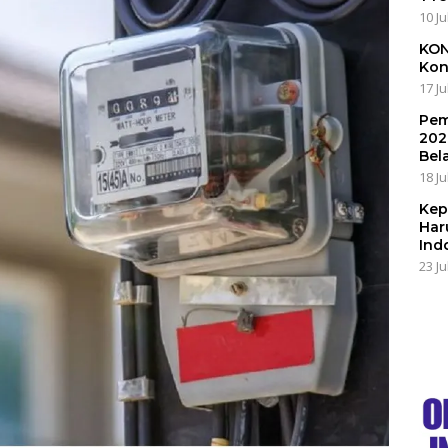
10 Ju
KON
Kon
17 Ju
Pem
202
Bel
18 Ju
Kep
Har
Ind
23 Ju