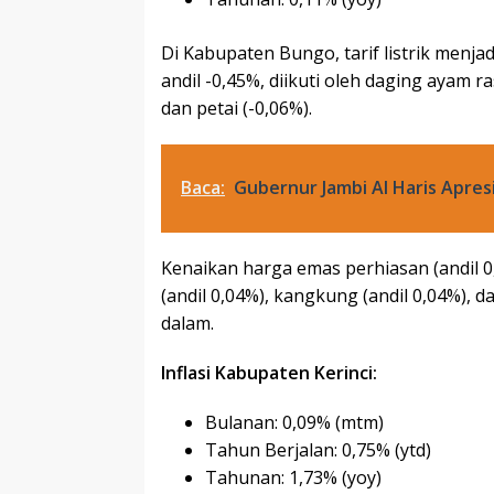
Di Kabupaten Bungo, tarif listrik menj
andil -0,45%, diikuti oleh daging ayam r
dan petai (-0,06%).
Baca:
Gubernur Jambi Al Haris Apres
Kenaikan harga emas perhiasan (andil 0,2
(andil 0,04%), kangkung (andil 0,04%), 
dalam.
Inflasi Kabupaten Kerinci:
Bulanan: 0,09% (mtm)
Tahun Berjalan: 0,75% (ytd)
Tahunan: 1,73% (yoy)