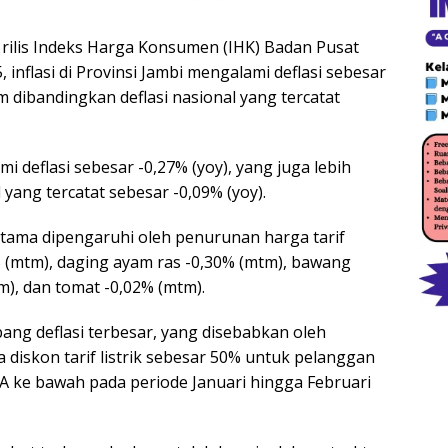
rilis Indeks Harga Konsumen (IHK) Badan Pusat
, inflasi di Provinsi Jambi mengalami deflasi sebesar
m dibandingkan deflasi nasional yang tercatat
i deflasi sebesar -0,27% (yoy), yang juga lebih
 yang tercatat sebesar -0,09% (yoy).
utama dipengaruhi oleh penurunan harga tarif
8% (mtm), daging ayam ras -0,30% (mtm), bawang
m), dan tomat -0,02% (mtm).
bang deflasi terbesar, yang disebabkan oleh
 diskon tarif listrik sebesar 50% untuk pelanggan
 ke bawah pada periode Januari hingga Februari