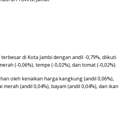
 terbesar di Kota Jambi dengan andil -0,79%, diikuti
erah (-0,06%), tempe (-0,02%), dan tomat (-0,02%).
ertahan oleh kenaikan harga kangkung (andil 0,06%),
i merah (andil 0,04%), bayam (andil 0,04%), dan ikan