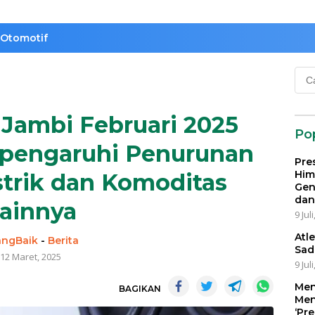
Otomotif
Cari
untu
i Jambi Februari 2025
Po
Dipengaruhi Penurunan
Pre
Him
istrik dan Komoditas
Gen
dan
ainnya
9 Jul
Atl
angBaik
-
Berita
Sad
12 Maret, 2025
9 Jul
Men
BAGIKAN
Men
‘Pr