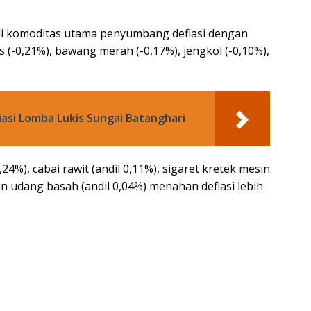
adi komoditas utama penyumbang deflasi dengan
as (-0,21%), bawang merah (-0,17%), jengkol (-0,10%),
iasi Lomba Lukis Sungai Batanghari
4%), cabai rawit (andil 0,11%), sigaret kretek mesin
dan udang basah (andil 0,04%) menahan deflasi lebih