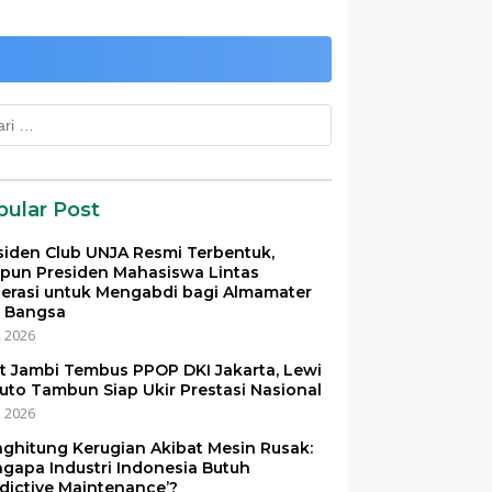
k:
pular Post
siden Club UNJA Resmi Terbentuk,
pun Presiden Mahasiswa Lintas
erasi untuk Mengabdi bagi Almamater
 Bangsa
i, 2026
et Jambi Tembus PPOP DKI Jakarta, Lewi
uto Tambun Siap Ukir Prestasi Nasional
i, 2026
ghitung Kerugian Akibat Mesin Rusak:
gapa Industri Indonesia Butuh
edictive Maintenance’?