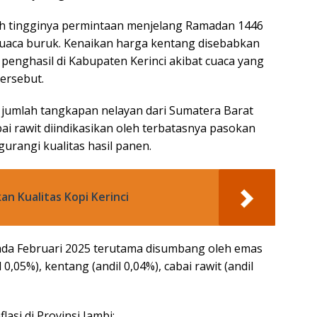
h tingginya permintaan menjelang Ramadan 1446
cuaca buruk. Kenaikan harga kentang disebabkan
penghasil di Kabupaten Kerinci akibat cuaca yang
tersebut.
n jumlah tangkapan nelayan dari Sumatera Barat
ai rawit diindikasikan oleh terbatasnya pasokan
urangi kualitas hasil panen.
an Kualitas Kopi Kerinci
 pada Februari 2025 terutama disumbang oleh emas
0,05%), kentang (andil 0,04%), cabai rawit (andil
asi di Provinsi Jambi: