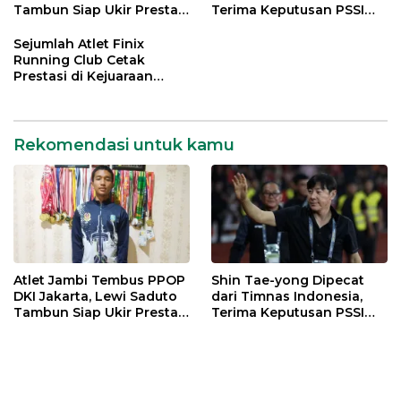
Tambun Siap Ukir Prestasi
Terima Keputusan PSSI
Nasional
dengan Lapang Dada
Sejumlah Atlet Finix
Running Club Cetak
Prestasi di Kejuaraan
Atletik Pelajar se-Kota
Jambi
Rekomendasi untuk kamu
Atlet Jambi Tembus PPOP
Shin Tae-yong Dipecat
DKI Jakarta, Lewi Saduto
dari Timnas Indonesia,
Tambun Siap Ukir Prestasi
Terima Keputusan PSSI
Nasional
dengan Lapang Dada