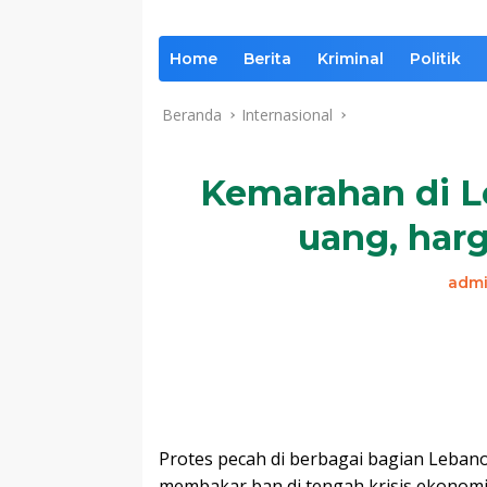
Home
Berita
Kriminal
Politik
Beranda
Internasional
Kemarahan di L
uang, harg
adm
Protes pecah di berbagai bagian Leban
membakar ban di tengah krisis ekono