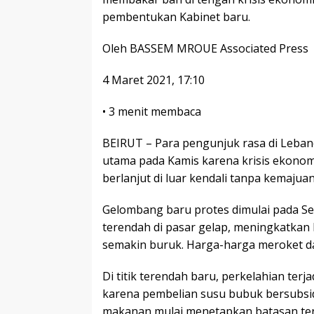
pembentukan Kabinet baru.
Oleh
BASSEM MROUE Associated Press
4 Maret 2021, 17:10
•
3 menit membaca
BEIRUT – Para pengunjuk rasa di Leba
utama pada Kamis karena krisis ekonom
berlanjut di luar kendali tanpa kemaju
Gelombang baru protes dimulai pada Se
terendah di pasar gelap, meningkatka
semakin buruk. Harga-harga meroket da
Di titik terendah baru, perkelahian terj
karena pembelian susu bubuk bersubsi
makanan mulai menetapkan batasan ten