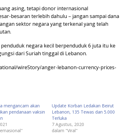
ng asing, tetapi donor internasional
esar-besaran terlebih dahulu – jangan sampai dana
angan sektor negara yang terkenal yang telah
utan.
penduduk negara kecil berpenduduk 6 juta itu ke
gungsi dari Suriah tinggal di Lebanon.
ational/wireStory/anger-lebanon-currency-prices-
ia mengancam akan
Update Korban Ledakan Beirut
kan pendanaan vaksin
Lebanon, 135 Tewas dan 5.000
on
Terluka
2021
7 Agustus, 2020
ernasional"
dalam "Viral"