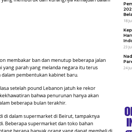
Pem
202
Bel
18 Ju
Kep
Har
Ind
23 Ju
Nad
non membakar ban dan menutup beberapa jalan
Par
i yang parah yang melanda negara itu terus
24 Ju
an dalam pembentukan kabinet baru.
lasa setelah pound Lebanon jatuh ke rekor
n kekhawatiran bahwa penurunan hanya akan
lam beberapa bulan terakhir.
adi di dalam supermarket di Beirut, tampaknya
di. Beberapa supermarket dan toko bahan
tang berapa banyak orang yang dapat membeli di