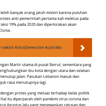
lebih banyak orang jatuh miskin karena puluhan
protes anti-pemerintah pertama kali meletus pada
raksi 19% pada 2020 dan diperkirakan akan
unia. .
r vaksin AstraZeneca ke Australia
gan Martir utama di pusat Beirut, sementara yang
menghubungkan ibu kota dengan utara dan selatan.
a menutup jalan. Pasukan Lebanon masuk dan
uk rasa menutupnya lagi.
s, dengan protes yang meluas terhadap kelas politik
 Hal itu diperparah oleh pandemi virus corona dan
irut Agustus lalu yang menewaskan ratusan dan