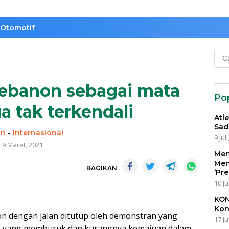
Otomotif
Cari
untu
ebanon sebagai mata
Po
a tak terkendali
Atl
Sad
in
-
Internasional
9 Jul
9 Maret, 2021
Men
Men
BAGIKAN
‘Pr
10 Ju
KON
Kon
on dengan jalan ditutup oleh demonstran yang
17 Ju
mi yang memburuk dan kurangnya kemajuan dalam