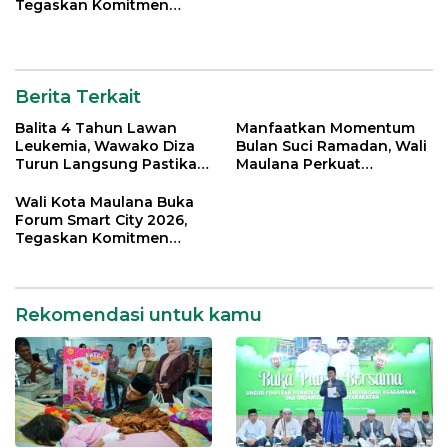
Tegaskan Komitmen
Percepatan Transformasi
Digital di Kota Jambi
Berita Terkait
Balita 4 Tahun Lawan
Manfaatkan Momentum
Leukemia, Wawako Diza
Bulan Suci Ramadan, Wali
Turun Langsung Pastikan
Maulana Perkuat
Bantuan Pemkot
Silahturahmi Bersama
Organisasi Masyarakat
Wali Kota Maulana Buka
Forum Smart City 2026,
Tegaskan Komitmen
Percepatan Transformasi
Digital di Kota Jambi
Rekomendasi untuk kamu