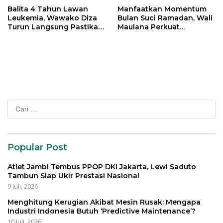
Balita 4 Tahun Lawan
Manfaatkan Momentum
Leukemia, Wawako Diza
Bulan Suci Ramadan, Wali
Turun Langsung Pastikan
Maulana Perkuat
Bantuan Pemkot
Silahturahmi Bersama
Organisasi Masyarakat
Cari
untuk:
Popular Post
Atlet Jambi Tembus PPOP DKI Jakarta, Lewi Saduto
Tambun Siap Ukir Prestasi Nasional
9 Juli, 2026
Menghitung Kerugian Akibat Mesin Rusak: Mengapa
Industri Indonesia Butuh ‘Predictive Maintenance’?
10 Juli, 2026