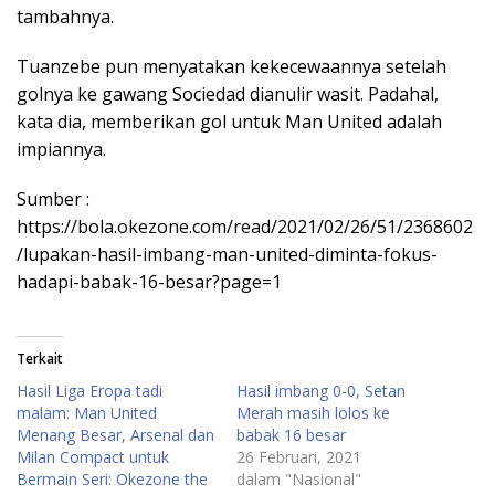
tambahnya.
Tuanzebe pun menyatakan kekecewaannya setelah
golnya ke gawang Sociedad dianulir wasit. Padahal,
kata dia, memberikan gol untuk Man United adalah
impiannya.
Sumber :
https://bola.okezone.com/read/2021/02/26/51/2368602
/lupakan-hasil-imbang-man-united-diminta-fokus-
hadapi-babak-16-besar?page=1
Terkait
Hasil Liga Eropa tadi
Hasil imbang 0-0, Setan
malam: Man United
Merah masih lolos ke
Menang Besar, Arsenal dan
babak 16 besar
Milan Compact untuk
26 Februari, 2021
Bermain Seri: Okezone the
dalam "Nasional"