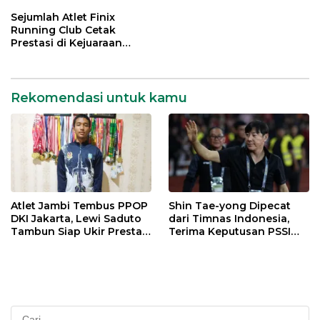
Nasional
dengan Lapang Dada
Sejumlah Atlet Finix
Running Club Cetak
Prestasi di Kejuaraan
Atletik Pelajar se-Kota
Jambi
Rekomendasi untuk kamu
Atlet Jambi Tembus PPOP
Shin Tae-yong Dipecat
DKI Jakarta, Lewi Saduto
dari Timnas Indonesia,
Tambun Siap Ukir Prestasi
Terima Keputusan PSSI
Nasional
dengan Lapang Dada
Cari