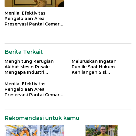
Menilai Efektivitas
Pengelolaan Area
Preservasi Pantai Cemara
dan Kawasan Penyangga
Taman Nasional Berbak
Sembilang, Provinsi Jambi
dengan METT
Berita Terkait
Menghitung Kerugian
Meluruskan Ingatan
Akibat Mesin Rusak:
Publik: Saat Hukum
Mengapa Industri
Kehilangan Sisi
Indonesia Butuh
Kemanusiaannya
‘Predictive Maintenance’?
Menilai Efektivitas
Pengelolaan Area
Preservasi Pantai Cemara
dan Kawasan Penyangga
Taman Nasional Berbak
Sembilang, Provinsi Jambi
dengan METT
Rekomendasi untuk kamu