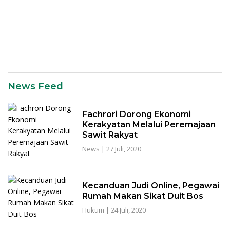
SR28JAMBI
News Feed
Fachrori Dorong Ekonomi
Kerakyatan Melalui Peremajaan
Sawit Rakyat
News
|
27 Juli, 2020
Kecanduan Judi Online, Pegawai
Rumah Makan Sikat Duit Bos
Hukum
|
24 Juli, 2020