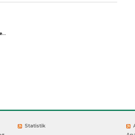
e
Statistik
ng
An