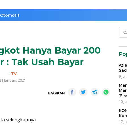
Otomotif
Cari
untu
kot Hanya Bayar 200
Po
r : Tak Usah Bayar
Atl
Sad
-
TV
9 Jul
21 Januari, 2021
Men
Men
BAGIKAN
‘Pr
10 Ju
KON
Kon
ita selengkapnya.
17 Ju