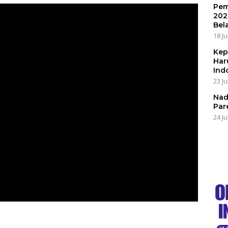
Pem
202
Bel
18 Ju
Kep
Har
Ind
23 Ju
Nad
Par
24 Ju