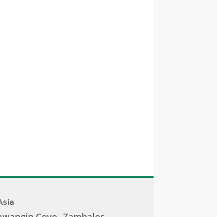
Asia
awangin Cove- Zambales