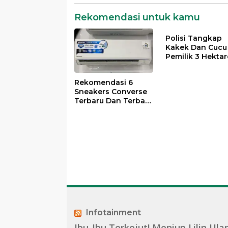
Rekomendasi untuk kamu
Polisi Tangkap
Kakek Dan Cucu
Pemilik 3 Hektar
Ladang Ganja
Rekomendasi 6
Sneakers Converse
Terbaru Dan Terbaik
Untuk Wanita
Infotainment
Ibu-Ibu Terkejut! Meniup Lilin Ula