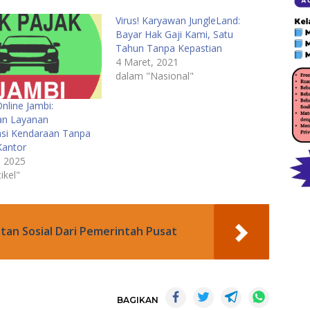
Virus! Karyawan JungleLand:
Bayar Hak Gaji Kami, Satu
Tahun Tanpa Kepastian
4 Maret, 2021
dalam "Nasional"
line Jambi:
n Layanan
asi Kendaraan Tanpa
Kantor
, 2025
ikel"
utan Sosial Dari Pemerintah Pusat
BAGIKAN