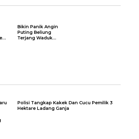
Bikin Panik Angin
Puting Beliung
e
Terjang Waduk
Gajah Mungkur Di
Wonogiri
aru
Polisi Tangkap Kakek Dan Cucu Pemilik 3
Hektare Ladang Ganja
g