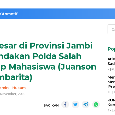
Otomotif
Cari
untu
sar di Provinsi Jambi
Po
ndakan Polda Salah
Atl
Sad
p Mahasiswa (Juanson
9 Jul
barita)
Men
Men
‘Pr
dmin
-
Hukum
10 Ju
 November, 2020
KON
Kon
BAGIKAN
17 Ju