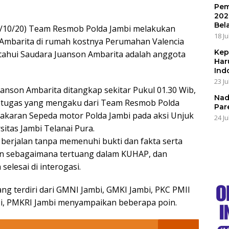
Pem
202
Bel
0/10/20) Team Resmob Polda Jambi melakukan
18 Ju
mbarita di rumah kostnya Perumahan Valencia
Kep
tahui Saudara Juanson Ambarita adalah anggota
Har
Ind
23 Ju
uanson Ambarita ditangkap sekitar Pukul 01.30 Wib,
Nad
 petugas yang mengaku dari Team Resmob Polda
Par
akaran Sepeda motor Polda Jambi pada aksi Unjuk
24 Ju
sitas Jambi Telanai Pura.
erjalan tanpa memenuhi bukti dan fakta serta
n sebagaimana tertuang dalam KUHAP, dan
selesai di interogasi.
yang terdiri dari GMNI Jambi, GMKI Jambi, PKC PMII
i, PMKRI Jambi menyampaikan beberapa poin.