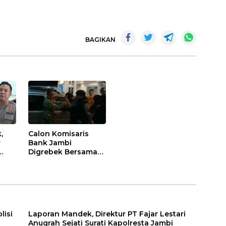
BAGIKAN
,
Calon Komisaris
r
Bank Jambi
Digrebek Bersama
Wanita di Kamar
i
Kos, Disaksikan Istri
lisi
Laporan Mandek, Direktur PT Fajar Lestari
Anugrah Sejati Surati Kapolresta Jambi