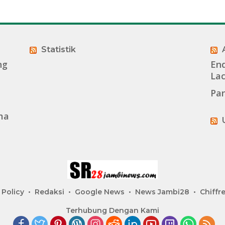
Statistik
ng
End
La
Pan
ma
 Policy
Redaksi
Google News
News Jambi28
Chiffre
Terhubung Dengan Kami