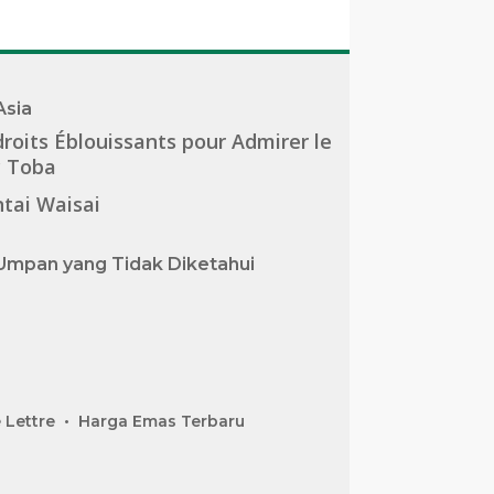
Asia
roits Éblouissants pour Admirer le
c Toba
tai Waisai
Umpan yang Tidak Diketahui
 Lettre
Harga Emas Terbaru