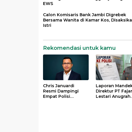
EWS
Calon Komisaris Bank Jambi Digrebek
Bersama Wanita di Kamar Kos, Disaksik
Istri
Rekomendasi untuk kamu
Chris Januardi
Laporan Mandek
Resmi Dampingi
Direktur PT Faja
Empat Polisi
Lestari Anugrah
Tersangka Kasus
Sejati Surati
Meninggalnya
Kapolresta Jamb
Brigadir EWS