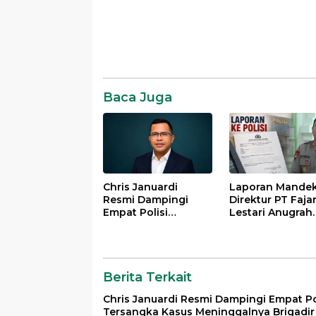
Hukum
Komentar
Baca Juga
Chris Januardi
Laporan Mandek
Resmi Dampingi
Direktur PT Faja
Empat Polisi
Lestari Anugrah
Tersangka Kasus
Sejati Surati
Meninggalnya
Kapolresta Jamb
Brigadir EWS
Berita Terkait
Chris Januardi Resmi Dampingi Empat Po
Tersangka Kasus Meninggalnya Brigadir