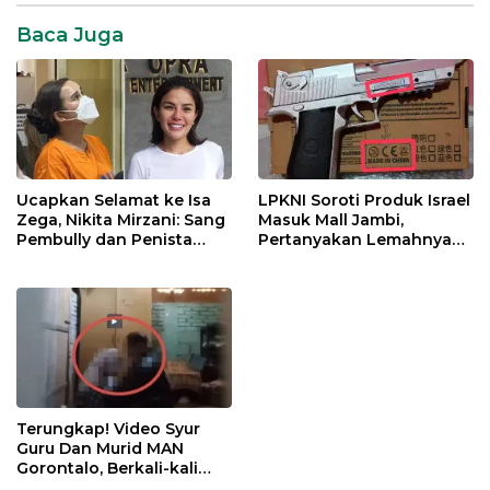
Baca Juga
Ucapkan Selamat ke Isa
LPKNI Soroti Produk Israel
Zega, Nikita Mirzani: Sang
Masuk Mall Jambi,
Pembully dan Penista
Pertanyakan Lemahnya
Agama Ditahan di Polda
Pengawasan Disperindag
Jatim
Terungkap! Video Syur
Guru Dan Murid MAN
Gorontalo, Berkali-kali
Gagahi Siswi Sejak 2022