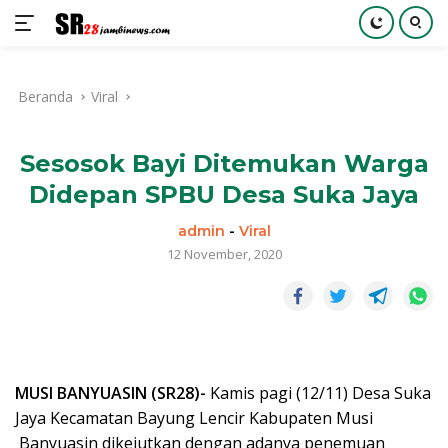
Langsung
ke
Beranda
Viral
konten
Sesosok Bayi Ditemukan Warga
Didepan SPBU Desa Suka Jaya
admin
-
Viral
12 November, 2020
MUSI BANYUASIN (SR28)-
Kamis pagi (12/11) Desa Suka
Jaya Kecamatan Bayung Lencir Kabupaten Musi
Banyuasin dikejutkan dengan adanya penemuan