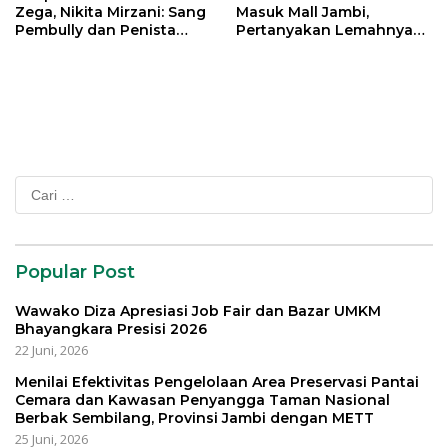
Zega, Nikita Mirzani: Sang
Masuk Mall Jambi,
Pembully dan Penista
Pertanyakan Lemahnya
Agama Ditahan di Polda
Pengawasan Disperindag
Jatim
Cari
untuk:
Popular Post
Wawako Diza Apresiasi Job Fair dan Bazar UMKM
Bhayangkara Presisi 2026
22 Juni, 2026
Menilai Efektivitas Pengelolaan Area Preservasi Pantai
Cemara dan Kawasan Penyangga Taman Nasional
Berbak Sembilang, Provinsi Jambi dengan METT
25 Juni, 2026