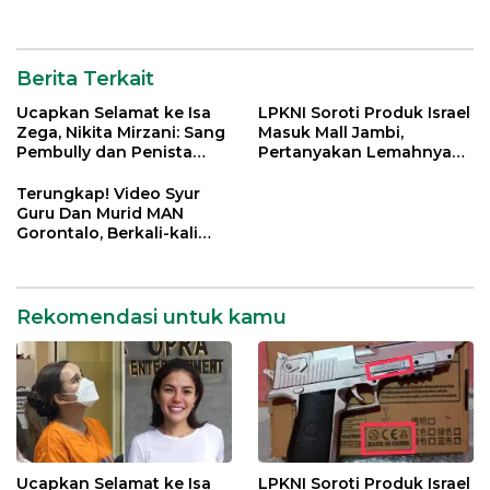
Berita Terkait
Ucapkan Selamat ke Isa
LPKNI Soroti Produk Israel
Zega, Nikita Mirzani: Sang
Masuk Mall Jambi,
Pembully dan Penista
Pertanyakan Lemahnya
Agama Ditahan di Polda
Pengawasan Disperindag
Jatim
Terungkap! Video Syur
Guru Dan Murid MAN
Gorontalo, Berkali-kali
Gagahi Siswi Sejak 2022
Rekomendasi untuk kamu
Ucapkan Selamat ke Isa
LPKNI Soroti Produk Israel