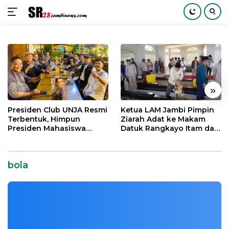
Langsung
ke
konten
«
»
Presiden Club UNJA Resmi
Ketua LAM Jambi Pimpin
Terbentuk, Himpun
Ziarah Adat ke Makam
Presiden Mahasiswa
Datuk Rangkayo Itam dan
Lintas Generasi untuk
Datuk Paduko Berhalo
Cedera Badai Real Madrid yang
Mengabdi bagi Almamater
Mengkhawatirkan
dan Bangsa
bola
Sport
|
17 Februari, 2021