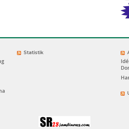
Statistik
ng
Idé
Dom
Ha
ma