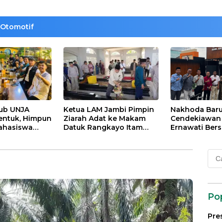
Otomotif
lub UNJA
Ketua LAM Jambi Pimpin
Nakhoda Bar
entuk, Himpun
Ziarah Adat ke Makam
Cendekiawan M
ahasiswa
Datuk Rangkayo Itam
Ernawati Bers
rasi untuk
dan Datuk Paduko
ISMI Jambi
agi
Berhalo
Cari
 dan Bangsa
untu
Po
Pre