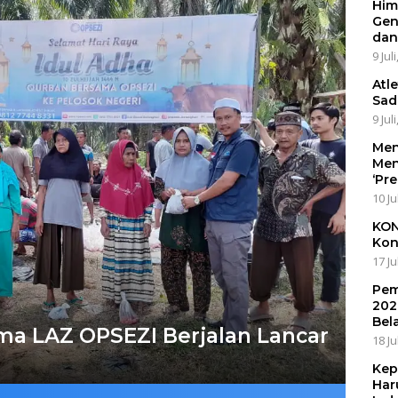
Him
Gen
dan
9 Jul
Atl
Sad
9 Jul
Men
Men
‘Pr
10 Ju
KON
Kon
17 Ju
Pem
202
Bel
ma LAZ OPSEZI Berjalan Lancar
18 Ju
Kep
Har