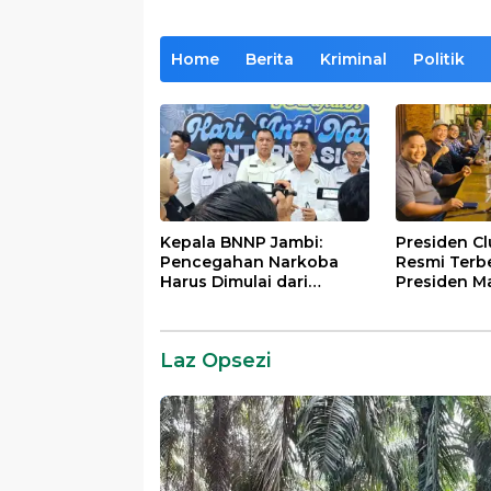
Home
Berita
Kriminal
Politik
Kepala BNNP Jambi:
Presiden C
Pencegahan Narkoba
Resmi Terb
Harus Dimulai dari
Presiden M
Generasi Muda Demi
Lintas Gene
Indonesia Emas 2045
Mengabdi b
Almamater
Laz Opsezi