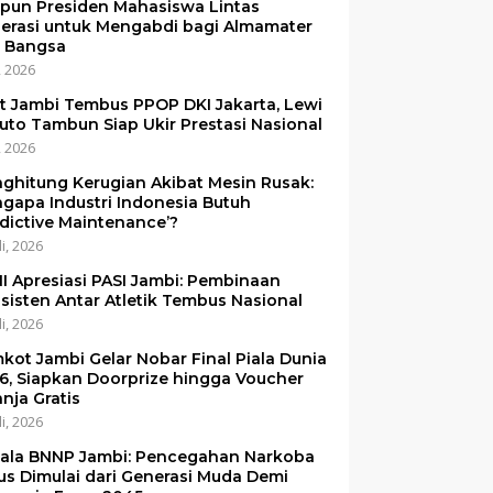
pun Presiden Mahasiswa Lintas
erasi untuk Mengabdi bagi Almamater
 Bangsa
i, 2026
et Jambi Tembus PPOP DKI Jakarta, Lewi
uto Tambun Siap Ukir Prestasi Nasional
i, 2026
ghitung Kerugian Akibat Mesin Rusak:
gapa Industri Indonesia Butuh
edictive Maintenance’?
li, 2026
I Apresiasi PASI Jambi: Pembinaan
sisten Antar Atletik Tembus Nasional
li, 2026
kot Jambi Gelar Nobar Final Piala Dunia
6, Siapkan Doorprize hingga Voucher
anja Gratis
li, 2026
ala BNNP Jambi: Pencegahan Narkoba
us Dimulai dari Generasi Muda Demi