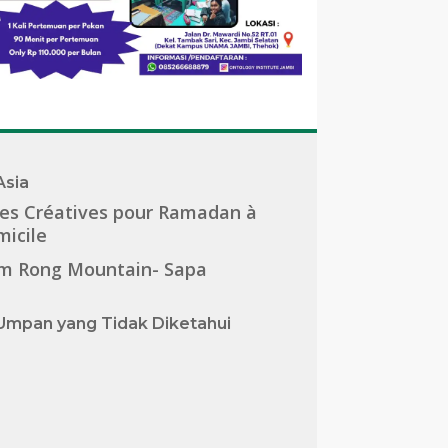
Asia
es Créatives pour Ramadan à
icile
m Rong Mountain- Sapa
Umpan yang Tidak Diketahui