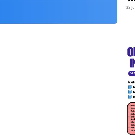
Ind
23 Ju