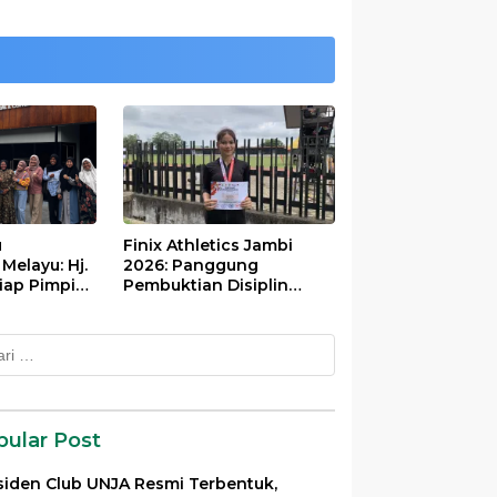
u
Finix Athletics Jambi
elayu: Hj.
2026: Panggung
iap Pimpin
Pembuktian Disiplin
Tinggi Putri Divayanti
Nainggolan
k:
pular Post
siden Club UNJA Resmi Terbentuk,