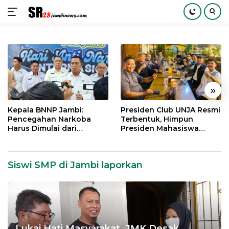
Langsung
ke
konten
«
»
Kepala BNNP Jambi:
Presiden Club UNJA Resmi
Pencegahan Narkoba
Terbentuk, Himpun
Harus Dimulai dari
Presiden Mahasiswa
Generasi Muda Demi
Lintas Generasi untuk
Indonesia Emas 2045
Mengabdi bagi Almamater
dan Bangsa
Siswi SMP di Jambi laporkan
Lukai Hati Masyarakat, JMK Desak