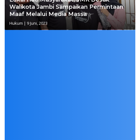
Walikota Jambi Sampaikan Permintaan
Maaf Melalui Media Massa
Hukum
|
9 Juni, 2023