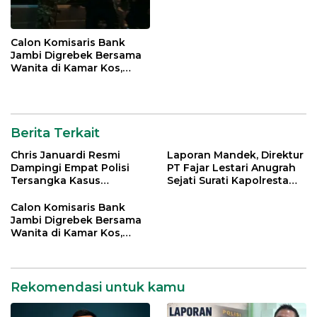
Calon Komisaris Bank
Jambi Digrebek Bersama
Wanita di Kamar Kos,
Disaksikan Istri
Berita Terkait
Chris Januardi Resmi
Laporan Mandek, Direktur
Dampingi Empat Polisi
PT Fajar Lestari Anugrah
Tersangka Kasus
Sejati Surati Kapolresta
Meninggalnya Brigadir
Jambi
EWS
Calon Komisaris Bank
Jambi Digrebek Bersama
Wanita di Kamar Kos,
Disaksikan Istri
Rekomendasi untuk kamu