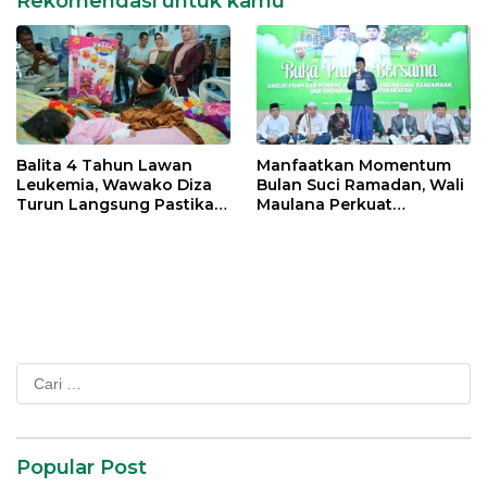
Rekomendasi untuk kamu
Balita 4 Tahun Lawan
Manfaatkan Momentum
Leukemia, Wawako Diza
Bulan Suci Ramadan, Wali
Turun Langsung Pastikan
Maulana Perkuat
Bantuan Pemkot
Silahturahmi Bersama
Organisasi Masyarakat
Cari
untuk:
Popular Post