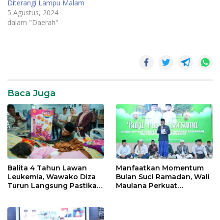
Diterangi Lampu Malam
5 Agustus, 2024
dalam "Daerah"
M Fadhil
Arief
dilaporkan
Baca Juga
Balita 4 Tahun Lawan
Manfaatkan Momentum
Leukemia, Wawako Diza
Bulan Suci Ramadan, Wali
Turun Langsung Pastikan
Maulana Perkuat
Bantuan Pemkot
Silahturahmi Bersama
Organisasi Masyarakat