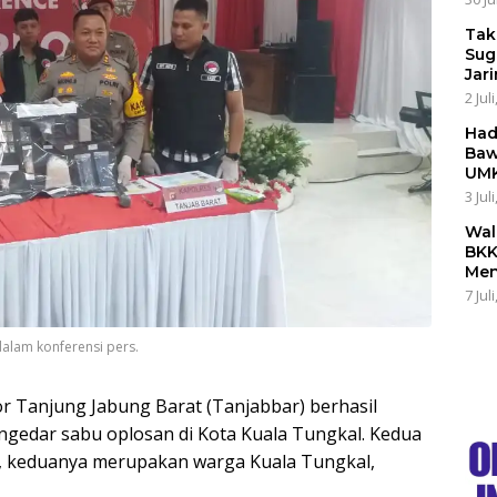
Tak
Sug
Jar
2 Jul
Had
Baw
UMK
3 Jul
Wal
BKK
Men
7 Jul
dalam konferensi pers.
or Tanjung Jabung Barat (Tanjabbar) berhasil
edar sabu oplosan di Kota Kuala Tungkal. Kedua
1), keduanya merupakan warga Kuala Tungkal,