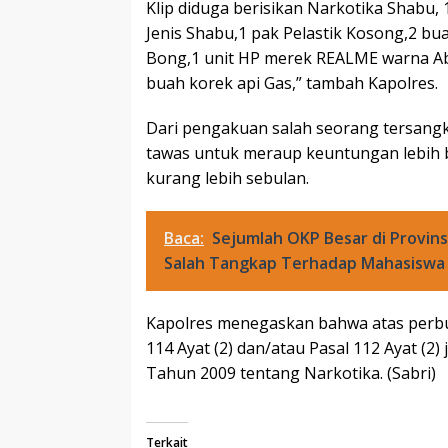
Klip diduga berisikan Narkotika Shabu, 
Jenis Shabu,1 pak Pelastik Kosong,2 bu
Bong,1 unit HP merek REALME warna Ab
buah korek api Gas,” tambah Kapolres.
Dari pengakuan salah seorang tersan
tawas untuk meraup keuntungan lebih b
kurang lebih sebulan.
Baca:
Sejumlah OKP Besar di Provins
Salah Tangkap Terhadap Mahasiswa 
Kapolres menegaskan bahwa atas perbua
114 Ayat (2) dan/atau Pasal 112 Ayat (2
Tahun 2009 tentang Narkotika. (Sabri)
Terkait