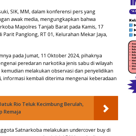
uki, SIK, MM, dalam konferensi pers yang
 dengan awak media, mengungkapkan bahwa
rkoba Mapolres Tanjab Barat pada Kamis, 17
di Parit Panglong, RT 01, Kelurahan Mekar Jaya,
umnya pada Jumat, 11 Oktober 2024, pihaknya
genai peredaran narkotika jenis sabu di wilayah
 kemudian melakukan observasi dan penyelidikan
24, informasi kembali diterima mengenai keberadaan
 Datuk Rio Teluk Kecimbung Berulah,
ap Remaja
nggota Satnarkoba melakukan undercover buy di