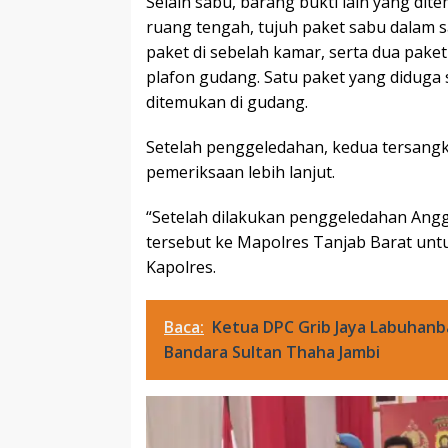
Selain sabu, barang bukti lain yang dite
ruang tengah, tujuh paket sabu dalam s
paket di sebelah kamar, serta dua paket
plafon gudang. Satu paket yang diduga 
ditemukan di gudang.
Setelah penggeledahan, kedua tersangk
pemeriksaan lebih lanjut.
“Setelah dilakukan penggeledahan Ang
tersebut ke Mapolres Tanjab Barat untuk
Kapolres.
Baca:
Ketua DPC Grib Jaya Labuhanb
Bandara Sultan Thaha Jambi