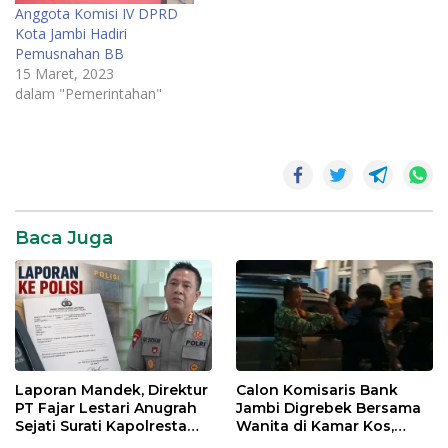
Anggota Komisi IV DPRD
Kota Jambi Hadiri
Pemusnahan BB
15 Maret, 2023
dalam "Pemerintahan"
Narkoba
Pemusnahan
Narkoba
Baca Juga
Polda
Jambi
Laporan Mandek, Direktur
Calon Komisaris Bank
PT Fajar Lestari Anugrah
Jambi Digrebek Bersama
Sejati Surati Kapolresta
Wanita di Kamar Kos,
Jambi
Disaksikan Istri