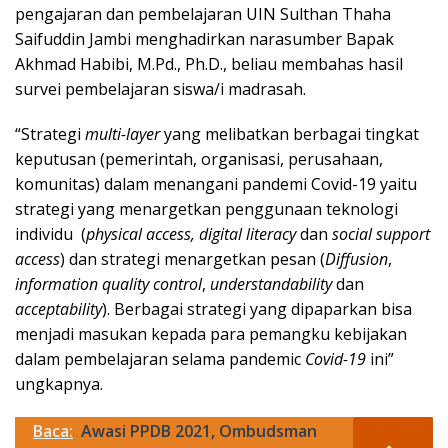
pengajaran dan pembelajaran UIN Sulthan Thaha
Saifuddin Jambi menghadirkan narasumber Bapak
Akhmad Habibi, M.Pd., Ph.D., beliau membahas hasil
survei pembelajaran siswa/i madrasah.
“Strategi
multi-layer
yang melibatkan berbagai tingkat
keputusan (pemerintah, organisasi, perusahaan,
komunitas) dalam menangani pandemi Covid-19 yaitu
strategi yang menargetkan penggunaan teknologi
individu (
physical access, digital literacy
dan
social support
access
) dan strategi menargetkan pesan (
Diffusion
,
information quality control
,
understandability
dan
acceptability
). Berbagai strategi yang dipaparkan bisa
menjadi masukan kepada para pemangku kebijakan
dalam pembelajaran selama pandemic
Covid-19
ini”
ungkapnya.
Baca:
Awasi PPDB 2021, Ombudsman