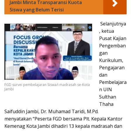
Jambi Minta Transparansi Kuota
Siswa yang Belum Terisi
Selanjutnya
, ketua
Pusat Kajian
Pengemban
gan
Kurikulum,
Pengajaran
dan
Pembelajara
FGD survei pembelajaran Siswa/i madrasah se-Kota
n UIN
Jambi
Sulthan
Thaha
Saifuddin Jambi, Dr. Muhamad Taridi, M.Pd.
menyatakan “Peserta FGD bersama Plt. Kepala Kantor
Kemenag Kota Jambi dihadiri 13 kepala madrasah dan